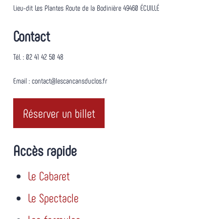
Lieu-dit Les Plantes Route de la Bodinière 49460 ÉCUILLÉ
Contact
Tél. : 02 41 42 50 48
Email : contact@lescancansduclos.fr
R
é
s
e
r
v
e
r
u
n
b
i
l
l
e
t
Accès rapide
Le Cabaret
Le Spectacle